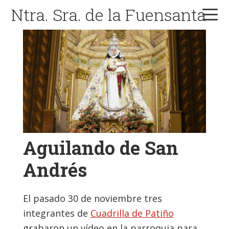
Skip
Skip
Skip
Ntra. Sra. de la Fuensanta
to
to
to
primary
main
primary
navigation
content
sidebar
Aguilando de San
Andrés
El pasado 30 de noviembre tres
integrantes de
Cuadrilla de Patiño
grabaron un vídeo en la parroquia para