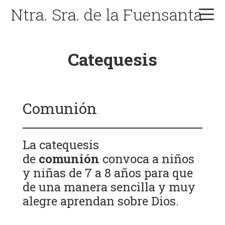
Skip
Skip
Skip
Ntra. Sra. de la Fuensanta
to
to
to
primary
main
primary
navigation
content
sidebar
Catequesis
Comunión
La catequesis
de
comunión
convoca a niños
y niñas de 7 a 8 años para que
de una manera sencilla y muy
alegre aprendan sobre Dios.