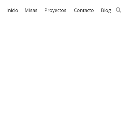
Busca
Inicio
Misas
Proyectos
Contacto
Blog
en
la
web...