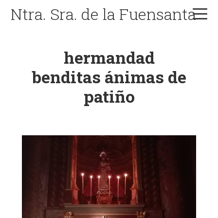
Skip
Skip
Skip
Ntra. Sra. de la Fuensanta
to
to
to
primary
main
primary
navigation
content
sidebar
hermandad
benditas ánimas de
patiño