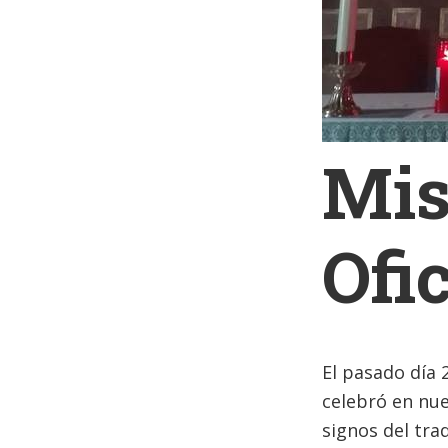
Mis
Ofi
El pasado día 
celebró en nues
signos del trad