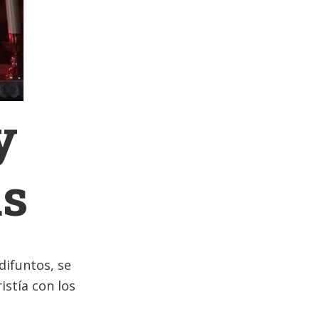
y
as
difuntos, se
istía con los