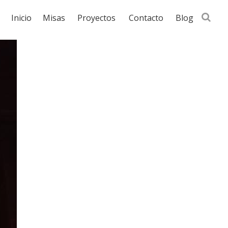
Busca
Inicio
Misas
Proyectos
Contacto
Blog
en
la
web...