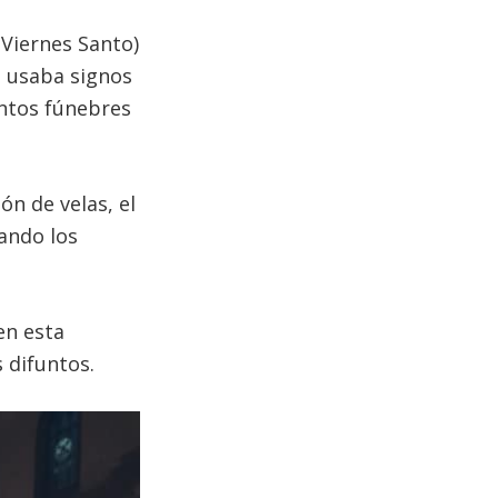
Viernes Santo)
o usaba signos
antos fúnebres
ón de velas, el
sando los
en esta
 difuntos.