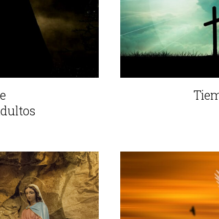
e
Tie
dultos