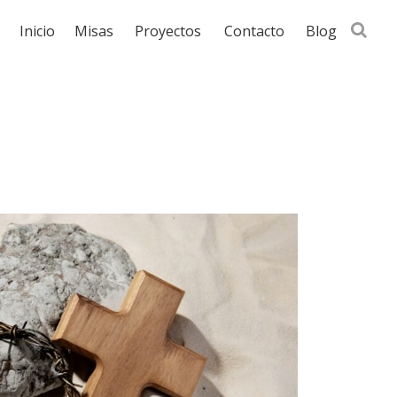
Busca
Inicio
Misas
Proyectos
Contacto
Blog
en
la
web...