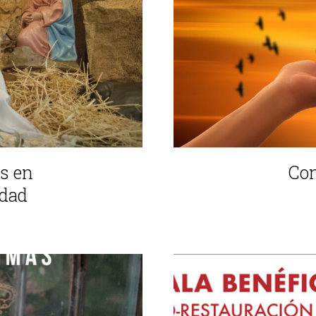
s en
Con
idad