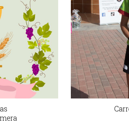
las
Carr
imera